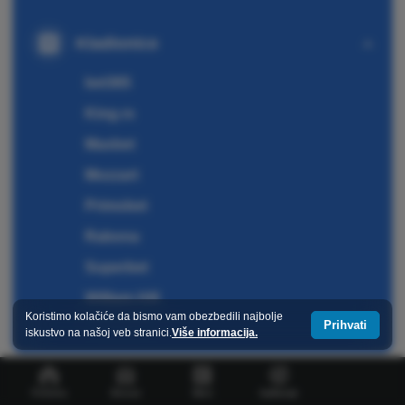
Kladionice
bet365
King.rs
Maxbet
Mozzart
Primobet
Rabona
Superbet
William Hill
Koristimo kolačiće da bismo vam obezbedili najbolje
Prihvati
iskustvo na našoj veb stranici.
Više informacija.
Početna
Bonusi
Meni
Aplikacije