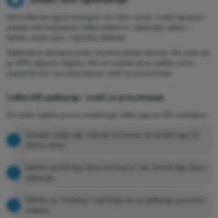
iOS 1xBet bet app je dostupan već neko vreme, nudeći igračima
pristup svim funkcijama 1xBet platforme, uključujući uplate i
isplate, kazino igre, i sportsko klađenje.
Aplikacija je dostupna preko zvanične Apple trgovine, što znači da
je 100% sigurna i legalna. Ako ne možete da je nađete ručno,
pripremili smo vam jednostavan vodič za preuzimanje.
1xBet iOS aplikacija - vodič za preuzimanje
Evo kako izgleda proces instaliranja 1xBet app na iOS uređajima:
Posetite 1xBet sajt i kliknite na banner za mobilni app na
desnoj strani
Kliknite na iOS App Store link koji će vam otvoriti App Store
aplikaciju
Kliknite na “Instaliraj” i sačekajte da se aplikacije preuzme i
instalira