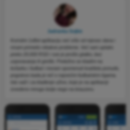
Jadranka Sojkic
Koristim 1xBet aplikaciju već više od mjesec dana i
nisam primetio nikakve probleme. Već sam uplatio
preko 20,000 RSD i sve je prošlo glatko, bez
usporavanja ili greški. Pretežno se kladim na
košarku i fudbal i moram spomenuti kvalitetu ponude,
pogotovo kada je reč o najvećim fudbalskim ligama.
Isto važi i za klađenje uživo, koje je na aplikaciji
izvedeno mnogo bolje nego na brauzeru.