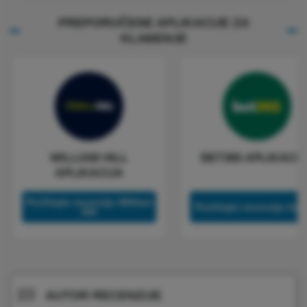
PREPORUČENE APLIKACIJE ZA
KLAĐENJE
WILLIAM HILL
BET365 APLIKACIJ
APLIKACIJA
Pročitajte recenziju William
Pročitajte recenziju bet
Hill
AUTOR RECENZIJE