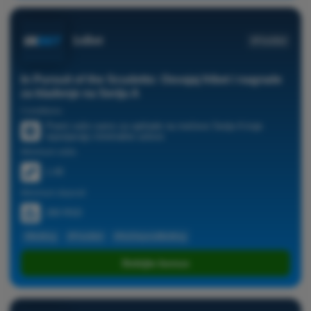
1xBet
#FreeBet
In Pursuit of the Scudetto: Osvajaj fribet i nagrade
za klađenje na Seriju A
Conditions
Poeni važe samo za opklade na mečeve Serije A koje
ispunjavaju minimalne uslove
Minimum odds
1.40
Minimum deposit
200 RSD
#Betting
#FreeBet
#NoDepositBetting
Dobijte bonus