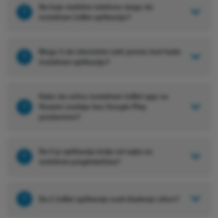
Na koje mobilne telefone mogu da
?
instaliram 1xBet aplikaciju?
Mogu li da iskoristim neki promo kod kada
?
instaliram aplikaciju?
Kako da ručno instaliram 1xBet app na
?
Huawei uređaju bez Google Play
prodavnice?
Da li je aplikacija bolja od sajta na
?
mobilnim pregledačima?
?
Da li 1xBet aplikacija nudi klađenje uživo?