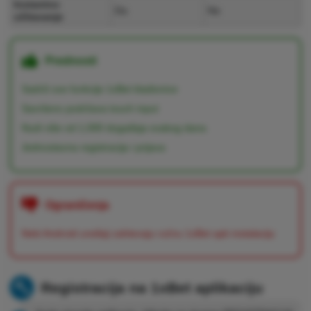
Instantno
Da
Ne
učitavanje
Prednosti
Sadrži sve funkcije 1xBet kladionice
Savršeno podržava touch input
Nudi više od 1,000 događaja svakog dana
Jednostavna registracija i prijava
Ograničenja
Neki Android uređaji zahtevaju ručnu 1xBet apk instalaciju
Registracija na 1xBet aplikaciju