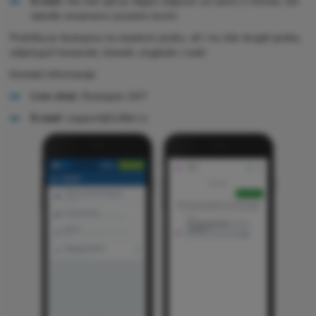
E-mail:
Na naš upit je stigao odgovor za samo 2 minuta, što
takođe smatramo izuzetno brzim.
Podrška je dostupna na srpskom jeziku, ali i na više drugih jezika,
uključujući bosanski, kineski, engleski i ruski.
Kontakt informacije:
Live chat:
Dostupan 24/7
E-mail:
support@1xBet.rs