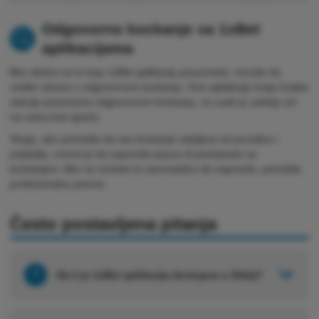
Odgovorno kockanje sa 1xBet
aplikacijama
Bez obzira na to koju 1xBet aplikaciju preuzmete, morate da
vodite računa o odgovornom kockanju. Ove apliakcije imaju kratke
sekcije posvećene odgovornom kockanju, no uvek je zadnja reč
na vama kao igraču.
Stoga, ako primetite da vas kockanje udaljava od porodice i
prijatelja, vreme je da napravite pauzu ili prestanete sa
kockanjem. Ako ne možete to samostalno da napravite, potražite
profesionalnu pomoć.
Često postavljena pitanja
?
Da li je 1xBet aplikacija dostupna u Srbiji?