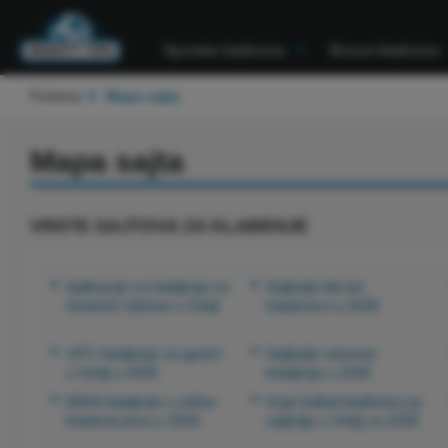
Sportske kladionice
Bonusi kladionica
Početna
Mapa sajta
Mapa sajta
VRSTE SAJTOVA ZA KLAĐENJE
Aplikacije za kladjenje za
Najbolje bitcoin
Android i Iphone u Srbiji
kladionice u 2026
UFC kladjenje za igrače
Najbolje rukomet
u Srbiji u 2026
kladjenje u 2026
MMA kladjenje u online
Koja fudbal kladionica je
kladionicama u 2026
najbolja u Srbiji za 2026