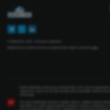
© MightyTips 2026 . Sva prava zadržana.
MightyTips je zasticen brand sa registrovanim zigom, proverite
ovde
.
Naše fudbalske savete prave profesionalci, ali to vam ne garantuje p
odgovorno i samo na ono što možete sebi da priuštite. Molimo da se
informacije.
Svi nazivi fudbalskih klubova, logotipi, grbovi i zaštitni znakovi pri
18+
vlasništvu su svojih odgovarajućih vlasnika. Koriste se isključivo u sv
vezi sa fudbalskim utakmicama, statistikama i povezanim sadržajem