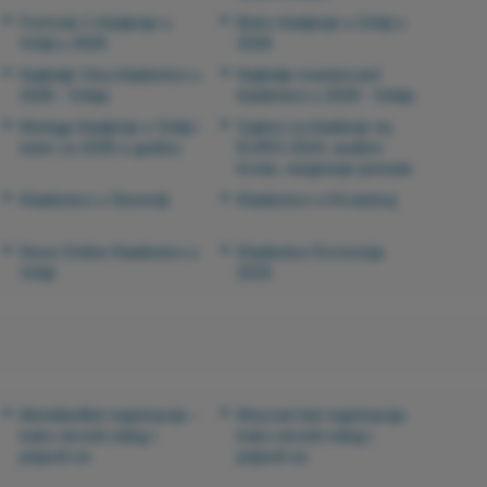
Formula 1 kladjenje u
Boks kladjenje u Srbiji u
Srbiji u 2026
2026
Najbolje Visa kladionice u
Najbolje mastercard
2026 - Srbija
kladionice u 2026 - Srbija
Motogp kladjenje u Srbiji i
Sajtovi za klađenje na
izbor za 2026-u godinu
EURO 2024, analize
kvota, rangiranje ponuda
Kladionice u Sloveniji
Kladionice u Hrvatskoj
Nove Online Kladionice u
Kladionice Evrovizija
Srbiji
2025
MeridianBet registracija –
Mozzart bet registracija:
kako otvoriti nalog i
kako otvoriti nalog i
prijaviti se
prijaviti se