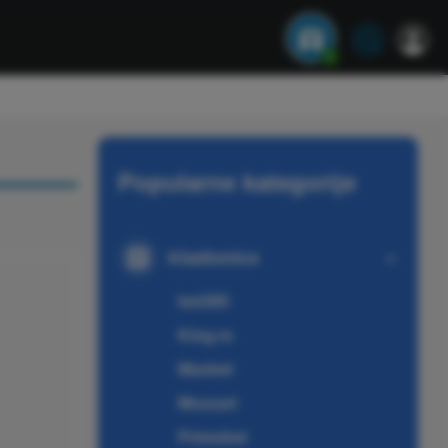
1
Popularne kategorije
Kladionice
bet365
King.rs
Maxbet
Mozzart
Primobet