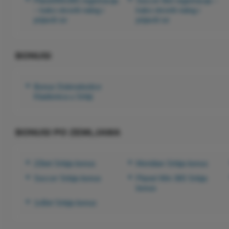
PlanetWin365 registracija
Soccer Bet registracija –
– kako otvoriti nalog i
kako otvoriti nalog i
prijaviti se
prijaviti se
BONUSI
Bonus Dobrodoslice
Kladionica u Srbiji
BONUSI PO ZEMLJAMA
22bet Srbija bonus
Meridian Srbija bonus
Soccer Srbija bonus
Planet Win 365 Srbija
bonus
1xBet Srbija bonus