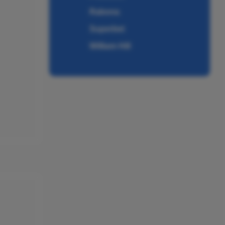
Rabona
Superbet
William Hill