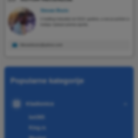
Stevan Bozic
U betting industriji od 2010. godine, a sve je počelo iz
hobija i ljubavi prema sportu.
Stevanbozic@yahoo.com
Popularne kategorije
Kladionice
bet365
King.rs