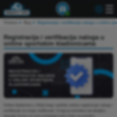
1
Početna
Blog
Registracija i verifikacija naloga u online s
Registracija i verifikacija naloga u
online sportskim kladionicama
Online kladionice u Srbiji imaju različite načine registracije naloga i
verifikacije se mogu razlikovati. S toga je potrebno da detaljno
ispratite forme za unos podataka kako biste se pravilno