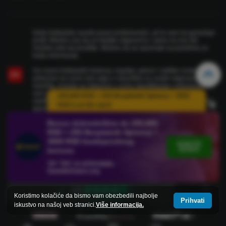
Naše fudbalske savete prave profesionalci, ali to vam ne garantuje
profit. Molimo vas da se kladite odgovorno i samo na ono što
možete sebi da priuštite. Molimo da se upoznate sa pravilima za
bolje informacije.
Svi nazivi fudbalskih klubova, logotipi, grbovi i zaštitni znakovi
18+
prikazani na ovom veb-sajtu u vlasništvu su svojih odgovarajućih
vlasnika. Koriste se isključivo u svrhu identifikacije i informisanja u
vezi sa fudbalskim utakmicama, statistikama i povezanim
250,000 RSD + 250 Besplatnih Spinova + 3000
sadržajem. Ne postoji niti se podrazumeva bilo kakva povezanost,
RSD b on the start!
sponzorstvo, zvanična podrška ili službeni odnos sa bilo kojim
klubom, ligom ili organizacijom.
Bonus dobrodošlice do 250,000
RSD + 250 Besplatnih Spinova +
3000 RSD bezdepozitnog
DOBIJTE
bonusa
BONUS
18+ T&C se primenjuju,
GambleAware.org
4/5
Koristimo kolačiće da bismo vam obezbedili najbolje
Prihvati
iskustvo na našoj veb stranici.
Više informacija.