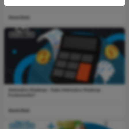
Šta su kvote i kako ih kladionice računaju?
Stevan Bozic
Arbitražno Klađenje - Kako Arbitražno Klađenje
Funkcioniše?
Stevan Bozic