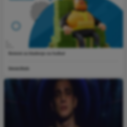
Sistemi za klađenje na fudbal
Stevan Bozic