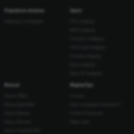
Popularna stranica
Sport
Aplikacije za kladjenje
UFC kladjenje
MMA kladjenje
Formula 1 kladjenje
Trke Konja kladjenje
Kosarka kladjenje
Boks kladjenje
Moto GP kladjenje
Bonusi
MightyTips
Bonus 22Bet
O nama
Bonus BalkanBet
Kako ocenjujemo kladionice?
Bonus Maxbet
Politika Privatnosti
Bonus Mozzart
Mapa sajta
bonus PlanetWin365