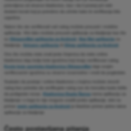
potvrdjena od strance kladionice, kao i da li postoji još neki
dodatni korak koji je potrebno da učinite kako bi verifikacija bila
uspešna.
Nakon što ste verifikovali vaš nalog možete preuzeti i mobilne
aplikacije. Vrlo lako možete preuzeti aplikacije za kladjenje kao što
su
OktagonBet aplikacija za Android
,
Star Bet aplikacija
za
kladjenje,
Volcano aplikacija
ili
Olimp aplikacija za Android
.
Ono što možda niste znali jeste činjenica da neke online
kladionice daju bolje kote igračima koji imaju verifikovan nalog.
Kvote koje sportska kladionica OktagonBet
daje svojim
verifikovanim igračima su stvarno izvanredne i vredi da pogledate.
Svakako da postoje i online kladionice u kojima možete otvoriti
nalog bez potrebe da verifikujete nalog sve do trenutka kada želite
da podignete novac.
Kladionica Dupla Šansa
nema aplikaciju za
kladjenje i s toga to nije moguće uraditi preko aplikacije, dok na
primer
wwin aplikacija za Android
je klasičan primer jedne takve
aplikacije za kladjenje.
Često postavljana pitanja