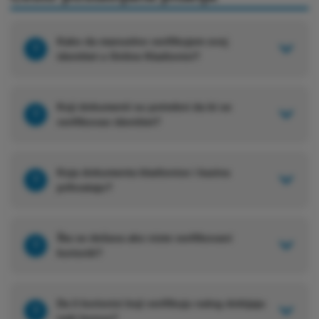
Kako da manuelno verifikujem svoj
?
identitet u Online Kladionici?
Koji dokumenti su potrebni da bi se
?
verifikovao identitet?
Koja dokumenta kladionice i kazina
?
prihvataju?
Šta se dešava ako niste verifikovani
?
korisnik?
Da li korisnici koji verifikuju nalog dobijaju
?
neki bonus?